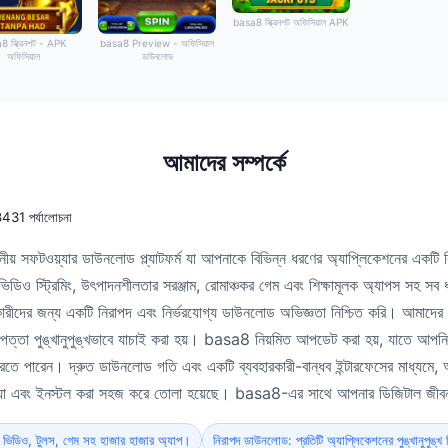
basa8 স্ক্রিনশট অফিসিয়াল APK
 স্ক্রিনশট - APK
basa8 Preview - অফিসিয়াল
অফিসিয়াল
ডাউনলোড
আমাদের সম্পর্কে
431 পর্যালোচনা
ীয় সফটওয়্যার ডাউনলোড প্ল্যাটফর্ম যা আপনাকে বিভিন্ন ধরণের অ্যাপ্লিকেশনের একটি 
িডিও স্ট্রিমিং, উৎপাদনশীলতার সরঞ্জাম, রোমাঞ্চকর গেম এবং শিক্ষামূলক অ্যাপস সহ সব 
কারীদের জন্য একটি নিরাপদ এবং নির্ভরযোগ্য ডাউনলোড অভিজ্ঞতা নিশ্চিত করি। আমাদের 
রাপত্তা পুঙ্খানুপুঙ্খভাবে যাচাই করা হয়। basa8 নিয়মিত আপডেট করা হয়, যাতে আপনি 
করতে পারেন। দ্রুত ডাউনলোড গতি এবং একটি ব্যবহারকারী-বান্ধব ইন্টারফেসের মাধ্যমে, 
পাওয়া এবং ইনস্টল করা সহজ করে তোলা হয়েছে। basa8-এর সাথে আপনার ডিজিটাল জী
, ভিডিও, টুলস, গেম সহ হাজার হাজার অ্যাপ।
নিরাপদ ডাউনলোড: প্রতিটি অ্যাপ্লিকেশনের পুঙ্খানুপুঙ্