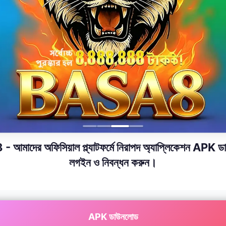
 আমাদের অফিসিয়াল প্ল্যাটফর্মে নিরাপদ অ্যাপ্লিকেশন APK 
লগইন ও নিবন্ধন করুন।
APK ডাউনলোড