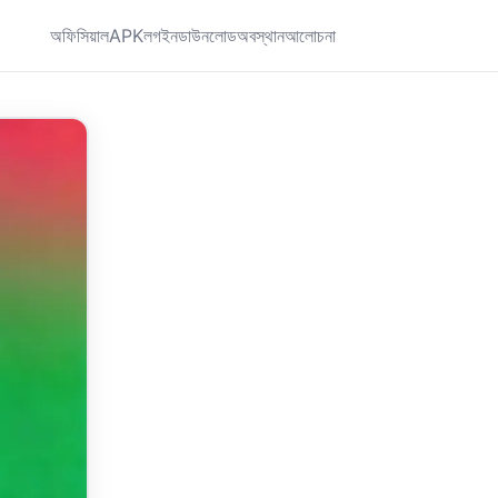
অফিসিয়াল
APK
লগইন
ডাউনলোড
অবস্থান
আলোচনা