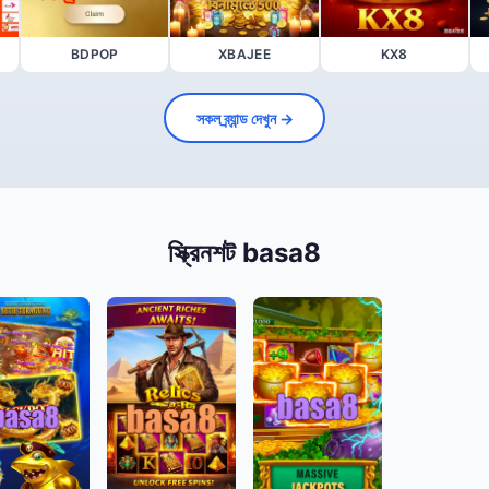
BDPOP
XBAJEE
KX8
সকল ব্র্যান্ড দেখুন →
স্ক্রিনশট basa8