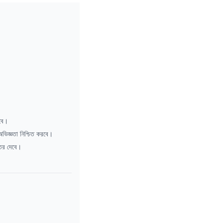
খবে।
অভিজ্ঞতা নিশ্চিত করবে।
্তর দেবে।