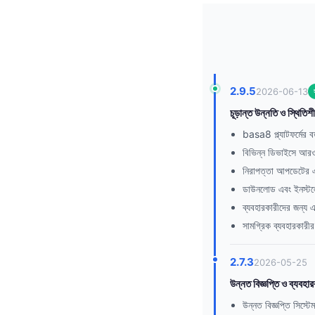
2.9.5
2026-06-13
চূড়ান্ত উন্নতি ও স্থিতিশ
basa8 প্ল্যাটফর্মের ব
বিভিন্ন ডিভাইসে আরও 
নিরাপত্তা আপডেটের একট
ডাউনলোড এবং ইনস্টলেশন
ব্যবহারকারীদের জন্য এ
সামগ্রিক ব্যবহারকারী
2.7.3
2026-05-25
উন্নত বিজ্ঞপ্তি ও ব্যবহার
উন্নত বিজ্ঞপ্তি সিস্ট