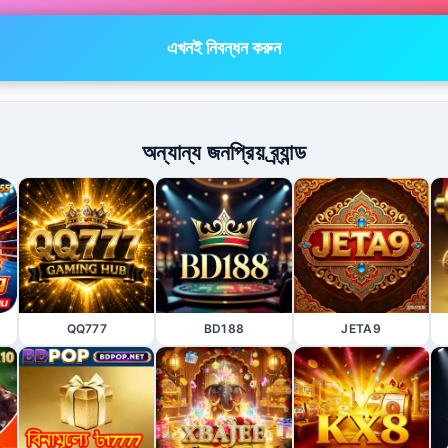
এখনই নিবন্ধন করুন
অন্যান্য জনপ্রিয় ব্র্যান্ড
QQ777
BD188
JETA9