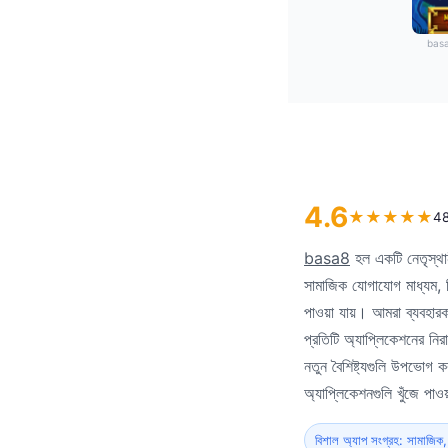
basa8
4.6
★
★
★
★
★
48
basa8
হল একটি নেতৃস্থান
সামাজিক যোগাযোগ মাধ্যম, ভ
পাওয়া যায়। আমরা ব্যবহার
প্রতিটি অ্যাপ্লিকেশনের নি
নতুন বৈশিষ্ট্যগুলি উপভোগ 
অ্যাপ্লিকেশনগুলি খুঁজে 
বিশাল অ্যাপ সংগ্রহ: সামাজিক